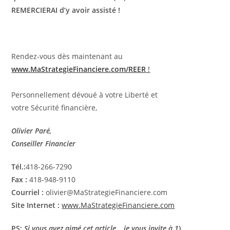
REMERCIERAI d’y avoir assisté !
Rendez-vous dès maintenant au
www.MaStrategieFinanciere.com/REER
!
Personnellement dévoué à votre Liberté et
votre Sécurité financière,
Olivier Paré,
Conseiller Financier
Tél.:
418-266-7290
Fax :
418-948-9110
Courriel :
olivier@MaStrategieFinanciere.com
Site Internet :
www.MaStrategieFinanciere.com
PS:
Si vous avez aimé cet article… je vous invite à 1
)