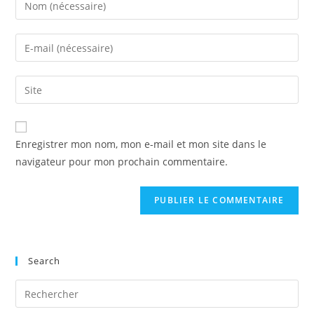
your
name
Enter
or
your
username
email
Enter
to
address
your
comment
to
website
comment
URL
Enregistrer mon nom, mon e-mail et mon site dans le
(optional)
navigateur pour mon prochain commentaire.
Search