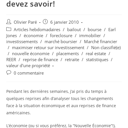
devez savoir!
Auteur/autrice
Post
Olivier Paré
6 janvier 2010
de
published:
Post
Articles hebdomadaires
/
bailout
/
bourse
/
Earl
la
category:
Jones
/
économie
/
foreclosure
/
immobilier
/
publication :
investissements
/
marché boursier
/
Marché financier
/
maximiser retour sur investissement
/
Non classifié(e)
/
nouvelle économie
/
placements
/
real estate
/
REER
/
reprise de finance
/
retraite
/
statistiques
/
valeur d'une propriété
Post
0 commentaire
comments:
Pendant les dernières semaines, j’ai pris du temps à
quelques reprises afin d’analyser tous les changements
face à la situation économique et aux reprises de finance
américaines.
L’économie (ou si vous préférez, la “Nouvelle Économie”!),