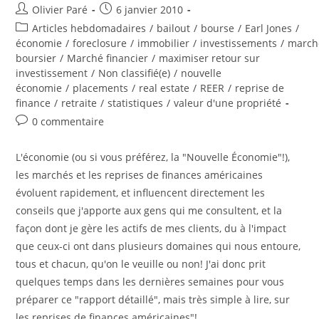
Auteur/autrice
Post
Olivier Paré
6 janvier 2010
de
published:
Post
Articles hebdomadaires
/
bailout
/
bourse
/
Earl Jones
/
la
category:
économie
/
foreclosure
/
immobilier
/
investissements
/
march
publication :
boursier
/
Marché financier
/
maximiser retour sur
investissement
/
Non classifié(e)
/
nouvelle
économie
/
placements
/
real estate
/
REER
/
reprise de
finance
/
retraite
/
statistiques
/
valeur d'une propriété
Post
0 commentaire
comments:
L'économie (ou si vous préférez, la "Nouvelle Économie"!),
les marchés et les reprises de finances américaines
évoluent rapidement, et influencent directement les
conseils que j'apporte aux gens qui me consultent, et la
façon dont je gère les actifs de mes clients, du à l'impact
que ceux-ci ont dans plusieurs domaines qui nous entoure,
tous et chacun, qu'on le veuille ou non! J'ai donc prit
quelques temps dans les dernières semaines pour vous
préparer ce "rapport détaillé", mais très simple à lire, sur
les reprises de finances américaines"!