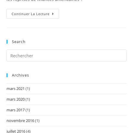
Les
Continuer La Lecture
Reprises
De
Finance
Aux
États-
Unis…
Search
De
A
À
Z:
Un
Dossier
Simple
Et
Archives
Complet
Qui
Résume
mars 2021
(1)
Tout
Ce
Dont
mars 2020
(1)
Vous
Devez
Savoir!
mars 2017
(1)
novembre 2016
(1)
juillet 2016
(4)