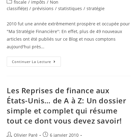
de
published:
Post
fiscale
/
impôts
/
Non
la
category:
classifié(e)
/
prévisions
/
statistiques
/
stratégie
publication :
2010 fut une année extrêmement prospère et occupée pour
"Ma Stratégie Financière": En effet, plus de 49 nouveaux
articles ont été publiés sur ce Blog et nous comptons
aujourd'hui près…
Revue
Continuer La Lecture
De
L’Année
2010:
Les
5
Articles
Les Reprises de finance aux
Les
Plus
États-Unis… de A à Z: Un dossier
Lus
Et
simple et complet qui résume
Demandés
En
2010
tout ce dont vous devez savoir!
!
Auteur/autrice
Post
Olivier Paré
6 janvier 2010