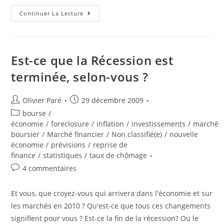
Les
Continuer La Lecture
Reprises
De
Finance
Aux
États-
Unis…
Est-ce que la Récession est
De
A
terminée, selon-vous ?
À
Z:
Un
Dossier
Auteur/autrice
Post
Olivier Paré
29 décembre 2009
Simple
de
published:
Et
Post
bourse
/
Complet
la
category:
économie
/
foreclosure
/
inflation
/
investissements
/
marché
Qui
publication :
Résume
boursier
/
Marché financier
/
Non classifié(e)
/
nouvelle
Tout
économie
/
prévisions
/
reprise de
Ce
Dont
finance
/
statistiques
/
taux de chômage
Vous
Devez
Post
4 commentaires
Savoir!
comments:
Et vous, que croyez-vous qui arrivera dans l'économie et sur
les marchés en 2010 ? Qu'est-ce que tous ces changements
signifient pour vous ? Est-ce la fin de la récession? Ou le