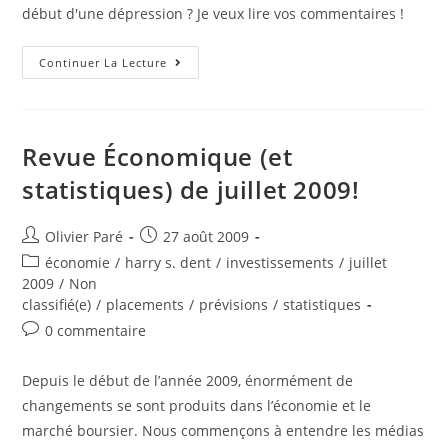
début d'une dépression ? Je veux lire vos commentaires !
Est-
Continuer La Lecture
Ce
Que
La
Récession
Est
Terminée,
Revue Économique (et
Selon-
Vous
statistiques) de juillet 2009!
?
Auteur/autrice
Post
Olivier Paré
27 août 2009
de
published:
Post
économie
/
harry s. dent
/
investissements
/
juillet
la
category:
2009
/
Non
publication :
classifié(e)
/
placements
/
prévisions
/
statistiques
Post
0 commentaire
comments:
Depuis le début de l’année 2009, énormément de
changements se sont produits dans l’économie et le
marché boursier. Nous commençons à entendre les médias