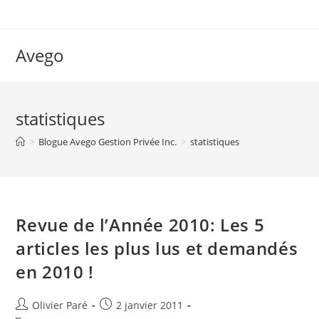
Skip
to
content
Avego
statistiques
>
Blogue Avego Gestion Privée Inc.
>
statistiques
Revue de l’Année 2010: Les 5
articles les plus lus et demandés
en 2010 !
Auteur/autrice
Post
Olivier Paré
2 janvier 2011