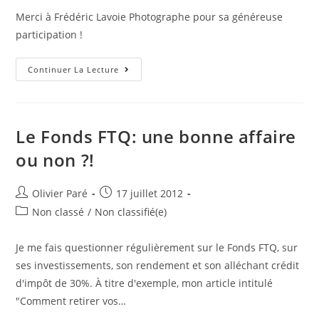
publication :
Merci à Frédéric Lavoie Photographe pour sa généreuse
participation !
Protégé :
Continuer La Lecture
BBQ
Estival
Officiel
De
Radio
Mollo!
Le Fonds FTQ: une bonne affaire
ou non ?!
Auteur/autrice
Post
Olivier Paré
17 juillet 2012
de
published:
Post
Non classé
/
Non classifié(e)
la
category:
publication :
Je me fais questionner régulièrement sur le Fonds FTQ, sur
ses investissements, son rendement et son alléchant crédit
d'impôt de 30%. À titre d'exemple, mon article intitulé
"Comment retirer vos…