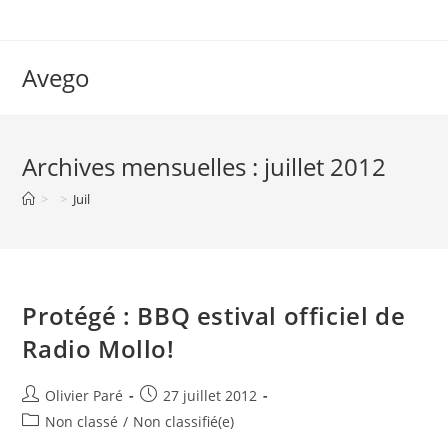
Skip
to
content
Avego
Archives mensuelles : juillet 2012
>
>
Juil
Protégé : BBQ estival officiel de
Radio Mollo!
Auteur/autrice
Post
Olivier Paré
27 juillet 2012
de
published:
Post
Non classé
/
Non classifié(e)
la
category: