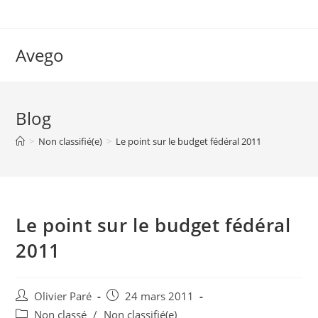
Skip
to
content
Avego
Blog
>
Non classifié(e)
>
Le point sur le budget fédéral 2011
Le point sur le budget fédéral
2011
Auteur/autrice
Post
Olivier Paré
24 mars 2011
de
published:
Post
Non classé
/
Non classifié(e)