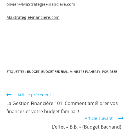
olivier@MaStrategieFinanciere.com
MaStrategieFinanciere.com
ÉTIQUETTES :
BUDGET
,
BUDGET FÉDÉRAL
,
MINISTRE FLAHERTY
,
PSV
,
REEE
Read
Article précédent
more
La Gestion Financière 101: Comment améliorer vos
articles
finances et votre budget familial !
Article suivant
L’effet « B.B. » (Budget Bachand) !