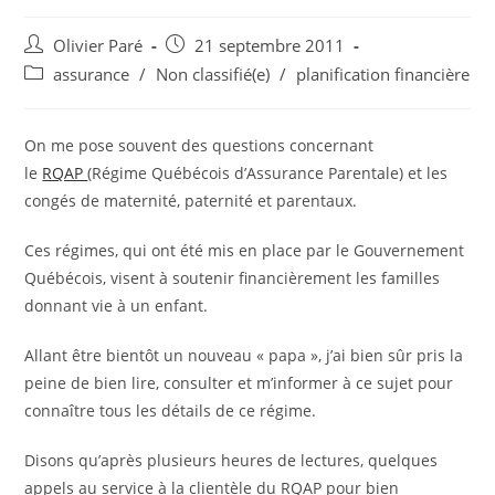
Auteur/autrice
Post
Olivier Paré
21 septembre 2011
de
published:
Post
assurance
/
Non classifié(e)
/
planification financière
la
category:
publication :
On me pose souvent des questions concernant
le
RQAP
(Régime Québécois d’Assurance Parentale) et les
congés de maternité, paternité et parentaux.
Ces régimes, qui ont été mis en place par le Gouvernement
Québécois, visent à soutenir financièrement les familles
donnant vie à un enfant.
Allant être bientôt un nouveau « papa », j’ai bien sûr pris la
peine de bien lire, consulter et m’informer à ce sujet pour
connaître tous les détails de ce régime.
Disons qu’après plusieurs heures de lectures, quelques
appels au service à la clientèle du RQAP pour bien