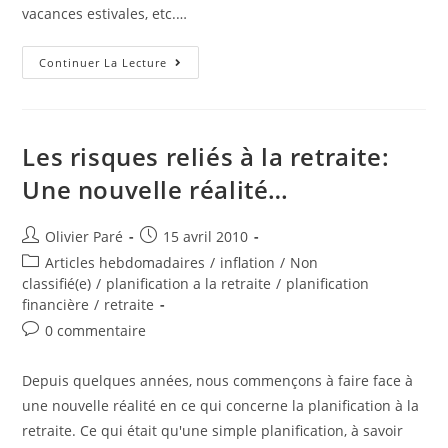
vacances estivales, etc.…
Le
Continuer La Lecture
Grand
Ménage
Du
Printemps!
6
Idées
Les risques reliés à la retraite:
Pour
Vous
Une nouvelle réalité…
Auteur/autrice
Post
Olivier Paré
15 avril 2010
de
published:
Post
Articles hebdomadaires
/
inflation
/
Non
la
category:
classifié(e)
/
planification a la retraite
/
planification
publication :
financière
/
retraite
Post
0 commentaire
comments:
Depuis quelques années, nous commençons à faire face à
une nouvelle réalité en ce qui concerne la planification à la
retraite. Ce qui était qu'une simple planification, à savoir