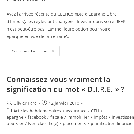
comments:
Avez l'arrivée récente du CÉLI (Compte d'Épargne Libre
d'Impôts), les règles ont changées: Investir dans votre REER
n'est peut-être pas "La" meilleure option pour votre
épargne en vue de la 'retraite'...
Cette
Continuer La Lecture
Année,
Est-
Il
Plus
Avantageux
Pour
Connaissez-vous vraiment la
Vous
D’investir
signification du mot « D.I.R.E. » ?
Votre
Épargne
En
Vue
Auteur/autrice
Post
Olivier Paré
12 janvier 2010
De
de
published:
La
Post
Articles hebdomadaires
/
assurance
/
CELI
/
Retraite
la
category:
épargne
/
facebook
/
fiscale
/
immobilier
/
impôts
/
investisse
Dans
publication :
Votre
boursier
/
Non classifié(e)
/
placements
/
planification financiè
REER,
Ou