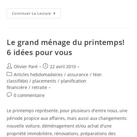
L’assurance
Continuer La Lecture
Pour
Vos
Enfants:
Nécessaire
Ou
Non?
Le grand ménage du printemps!
6 idées pour vous
Auteur/autrice
Post
Olivier Paré
22 avril 2010
de
published:
Post
Articles hebdomadaires
/
assurance
/
Non
la
category:
classifié(e)
/
placements
/
planification
publication :
financière
/
retraite
Post
0 commentaire
comments:
Le printemps représente, pour plusieurs d'entre nous, une
période propice aux affaires, mais aussi aux changements:
nouvelle voiture, déménagement et/ou achat d'une
propriété immobilière, rénovations, préparations des