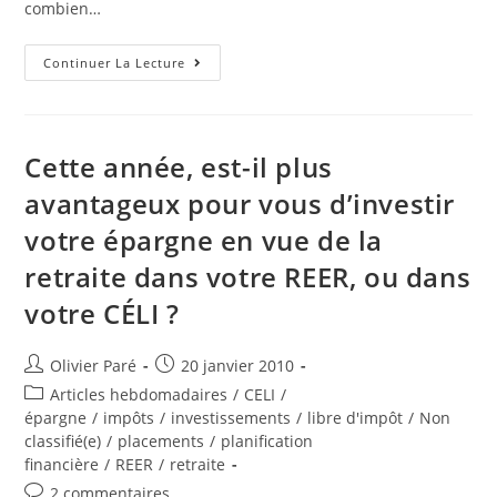
combien…
Les
Continuer La Lecture
Risques
Reliés
À
La
Retraite:
Une
Cette année, est-il plus
Nouvelle
Réalité…
avantageux pour vous d’investir
votre épargne en vue de la
retraite dans votre REER, ou dans
votre CÉLI ?
Auteur/autrice
Post
Olivier Paré
20 janvier 2010
de
published:
Post
Articles hebdomadaires
/
CELI
/
la
category:
épargne
/
impôts
/
investissements
/
libre d'impôt
/
Non
publication :
classifié(e)
/
placements
/
planification
financière
/
REER
/
retraite
Post
2 commentaires