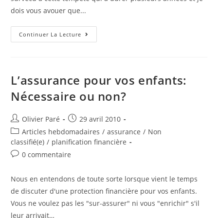
dois vous avouer que...
Les
Continuer La Lecture
5
Leçons
Importantes
Apprises
Dans
Le
L’assurance pour vos enfants:
Domaine
Financier
Nécessaire ou non?
Au
Cours
Des
4
Auteur/autrice
Post
Olivier Paré
29 avril 2010
Dernières
de
published:
Années!
Post
Articles hebdomadaires
/
assurance
/
Non
la
category:
classifié(e)
/
planification financière
publication :
Post
0 commentaire
comments:
Nous en entendons de toute sorte lorsque vient le temps
de discuter d'une protection financière pour vos enfants.
Vous ne voulez pas les "sur-assurer" ni vous "enrichir" s'il
leur arrivait…