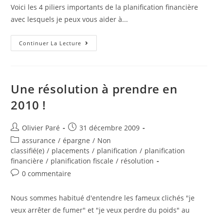
Dans
Voici les 4 piliers importants de la planification financière
Votre
CÉLI
avec lesquels je peux vous aider à...
?
Connaissez-
Continuer La Lecture
Vous
Vraiment
La
Signification
Du
Mot
Une résolution à prendre en
« D.I.R.E. »
?
2010 !
Auteur/autrice
Post
Olivier Paré
31 décembre 2009
de
published:
Post
assurance
/
épargne
/
Non
la
category:
classifié(e)
/
placements
/
planification
/
planification
publication :
financière
/
planification fiscale
/
résolution
Post
0 commentaire
comments:
Nous sommes habitué d'entendre les fameux clichés "je
veux arrêter de fumer" et "je veux perdre du poids" au