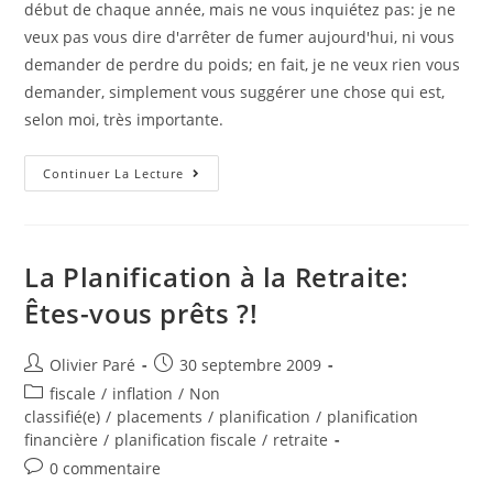
début de chaque année, mais ne vous inquiétez pas: je ne
veux pas vous dire d'arrêter de fumer aujourd'hui, ni vous
demander de perdre du poids; en fait, je ne veux rien vous
demander, simplement vous suggérer une chose qui est,
selon moi, très importante.
Une
Continuer La Lecture
Résolution
À
Prendre
En
2010
!
La Planification à la Retraite:
Êtes-vous prêts ?!
Auteur/autrice
Post
Olivier Paré
30 septembre 2009
de
published:
Post
fiscale
/
inflation
/
Non
la
category:
classifié(e)
/
placements
/
planification
/
planification
publication :
financière
/
planification fiscale
/
retraite
Post
0 commentaire
comments: