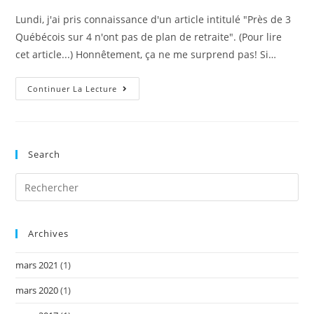
Lundi, j'ai pris connaissance d'un article intitulé "Près de 3
Québécois sur 4 n'ont pas de plan de retraite". (Pour lire
cet article...) Honnêtement, ça ne me surprend pas! Si…
La
Continuer La Lecture
Planification
À
La
Retraite:
Êtes-
Vous
Search
Prêts
?!
Archives
mars 2021
(1)
mars 2020
(1)