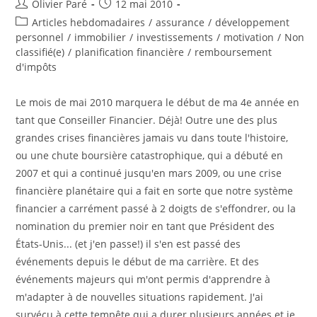
Auteur/autrice
Post
Olivier Paré
12 mai 2010
de
published:
Post
Articles hebdomadaires
/
assurance
/
développement
la
category:
personnel
/
immobilier
/
investissements
/
motivation
/
Non
publication :
classifié(e)
/
planification financière
/
remboursement
d'impôts
Le mois de mai 2010 marquera le début de ma 4e année en
tant que Conseiller Financier. Déjà! Outre une des plus
grandes crises financières jamais vu dans toute l'histoire,
ou une chute boursière catastrophique, qui a débuté en
2007 et qui a continué jusqu'en mars 2009, ou une crise
financière planétaire qui a fait en sorte que notre système
financier a carrément passé à 2 doigts de s'effondrer, ou la
nomination du premier noir en tant que Président des
États-Unis... (et j'en passe!) il s'en est passé des
événements depuis le début de ma carrière. Et des
événements majeurs qui m'ont permis d'apprendre à
m'adapter à de nouvelles situations rapidement. J'ai
survécu à cette tempête qui a durer plusieurs années et je