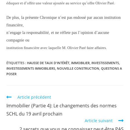
éduquer et d’offrir une valeur ajoutée au service qu’offre Olivier Paré.
De plus, la présente Chronique n’est pas endossé par aucun institution
financière,
n’engage la responsabilité, et ne réflete pas l’opinion d’aucune
compagnie ou
institution financière avec laquelle M. Olivier Paré faire affaires.
ÉTIQUETTES :
HAUSSE DE TAUX D'INTÉRÊT
,
IMMOBILIER
,
INVESTISSEMENTS
,
INVESTISSEMENTS IMMOBILIERS
,
NOUVELLE CONSTRUCTION
,
QUESTIONS A
POSER
Read
Article précédent
more
Immobilier (Partie 4): Le changements des normes
articles
SCHL du 19 avril prochain
Article suivant
2 secrets que vous ne connaissez peut-être PAS