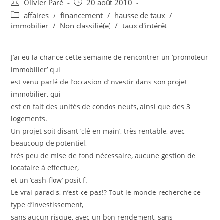
Auteur/autrice
Post
Olivier Paré
20 août 2010
de
published:
Post
affaires
/
financement
/
hausse de taux
/
la
category:
immobilier
/
Non classifié(e)
/
taux d'intérêt
publication :
J’ai eu la chance cette semaine de rencontrer un ‘promoteur
immobilier’ qui
est venu parlé de l’occasion d’investir dans son projet
immobilier, qui
est en fait des unités de condos neufs, ainsi que des 3
logements.
Un projet soit disant ‘clé en main’, très rentable, avec
beaucoup de potentiel,
très peu de mise de fond nécessaire, aucune gestion de
locataire à effectuer,
et un ‘cash-flow’ positif.
Le vrai paradis, n’est-ce pas!? Tout le monde recherche ce
type d’investissement,
sans aucun risque, avec un bon rendement, sans