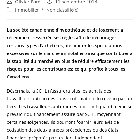
Auteur/autrice
Post
Olivier Paré
11 septembre 2014
de
published:
Post
immobilier
/
Non classifié(e)
la
category:
publication :
La société canadienne d’hypothèque et de logement a
récemment resserrée ses règles afin de décourager
certains types d’acheteurs, de limiter les spéculations
excessives sur le marché immobilier ainsi que contribuer à
la stabilité du marché en plus de réduire efficacement les
risques pour les contribuables; ce qui profite à tous les
Canadiens.
Désormais, la SCHL n’assurera plus les achats des
travailleurs autonomes sans confirmation du revenu par un
tiers.
Les travailleurs autonomes
pourront quand même se
prévaloir du financement assuré par SCHL moyennant
certaines exigences. Ils pourront fournir leurs avis de
cotisation des deux années précédentes ou des états
financiers préparés par un tiers indépendant.