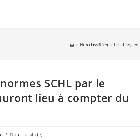
>
Non classifié(e)
>
Les changemen
normes SCHL par le
 auront lieu à compter du
sé
/
Non classifié(e)