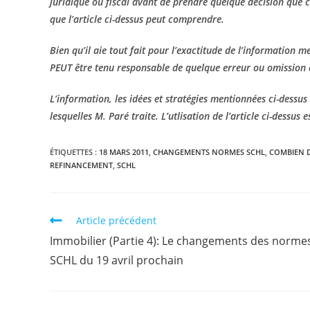
juridique ou fiscal avant de prendre quelque décision que c
que l’article ci-dessus peut comprendre.
Bien qu’il aie tout fait pour l’exactitude de l’information m
PEUT être tenu responsable de quelque erreur ou omission qui
L’information, les idées et stratégies mentionnées ci-dessu
lesquelles M. Paré traite. L’utlisation de l’article ci-dessus 
ÉTIQUETTES :
18 MARS 2011
,
CHANGEMENTS NORMES SCHL
,
COMBIEN D
REFINANCEMENT
,
SCHL
Read
Article précédent
more
Immobilier (Partie 4): Le changements des norme
articles
SCHL du 19 avril prochain