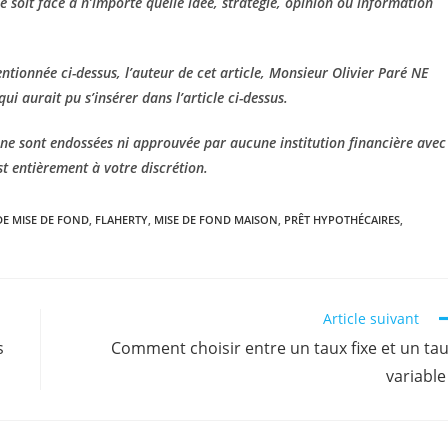
e soit face à n’importe quelle idée, stratégie, opinion ou information
entionnée ci-dessus, l’auteur de cet article, Monsieur Olivier Paré NE
 aurait pu s’insérer dans l’article ci-dessus.
s ne sont endossées ni approuvée par aucune institution financière avec
est entièrement à votre discrétion.
E MISE DE FOND
,
FLAHERTY
,
MISE DE FOND MAISON
,
PRÊT HYPOTHÉCAIRES
,
Article suivant
s
Comment choisir entre un taux fixe et un ta
variable