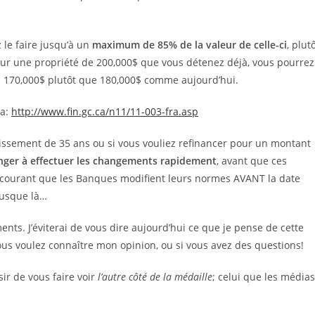
 le faire jusqu’à un
maximum de 85% de la valeur de celle-ci
, plut
r une propriété de 200,000$ que vous détenez déjà, vous pourrez
as 170,000$ plutôt que 180,000$ comme aujourd’hui.
da:
http://www.fin.gc.ca/n11/11-003-fra.asp
rtissement de 35 ans ou si vous vouliez refinancer pour un montant
nger à effectuer les changements rapidement
, avant que ces
t courant que les Banques modifient leurs normes AVANT la date
 jusque là…
ts. J’éviterai de vous dire aujourd’hui ce que je pense de cette
ous voulez connaître mon opinion, ou si vous avez des questions!
ir de vous faire voir
l’autre côté de la médaille
; celui que les médias