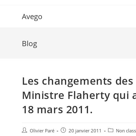
Skip
to
Avego
content
Blog
Les changements des 
Ministre Flaherty qui
18 mars 2011.
Auteur/autrice
Post
Post
Olivier Paré
20 janvier 2011
Non clas