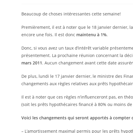
de
published:
category:
la
publication :
Beaucoup de choses intéressantes cette semaine!
Premièrement, il est à noter que le 18 janvier dernier,
encore une fois. Il est donc
maintenu à 1%
.
Donc, si vous avez un taux d’intérêt variable présente
présentement. La prochaine réunion concernant la déci
mars 2011
. Aucun changement avant cette date assuré
De plus, lundi le 17 janvier dernier, le ministre des Fi
changements aux règles relatives aux prêts hypothécai
Il est à noter que ces règles n’influenceront pas, en thé
(soit les prêts hypothécaires financé à 80% ou moins de l
Voici les changements qui seront apportés à compter 
– L’amortissement maximal permis pour les prêts hypot