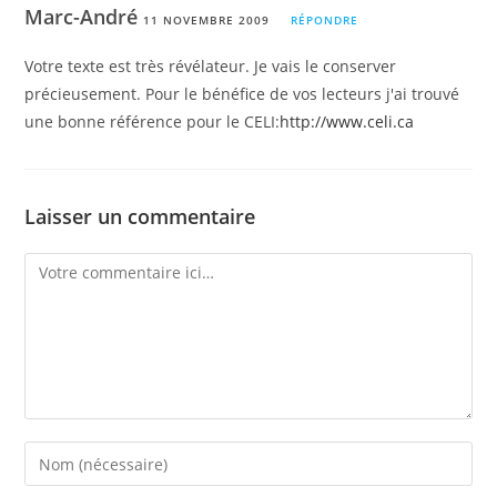
Marc-André
11 NOVEMBRE 2009
RÉPONDRE
Votre texte est très révélateur. Je vais le conserver
précieusement. Pour le bénéfice de vos lecteurs j'ai trouvé
une bonne référence pour le CELI:
http://www.celi.ca
Laisser un commentaire
Comment
Enter
your