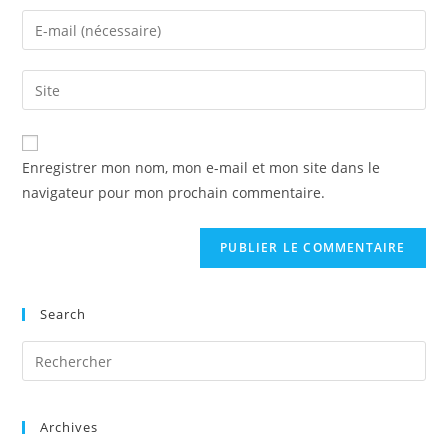
name
Enter
or
your
username
email
Enter
to
address
your
comment
to
website
comment
URL
Enregistrer mon nom, mon e-mail et mon site dans le
(optional)
navigateur pour mon prochain commentaire.
Search
Archives