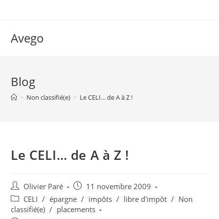
Skip
to
content
Avego
Blog
>
Non classifié(e)
>
Le CELI… de A à Z !
Le CELI… de A à Z !
Auteur/autrice
Post
Olivier Paré
11 novembre 2009
de
published:
Post
CELI
/
épargne
/
impôts
/
libre d'impôt
/
Non
la
category:
classifié(e)
/
placements
publication :