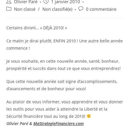
Auteur/autrice
Post
Olivier Paré
1 janvier 2010
de
published:
Post
Post
Non classé
/
Non classifié(e)
0 commentaire
la
category:
comments:
publication :
Certains diront… « DÉJÀ 2010! »
Ce matin je dirai plutôt, ENFIN 2010 ! Une autre belle année
commence !
Je vous souhaite, en cette nouvelle année, santé, bonheur,
prospérité et succès dans tout ce que vous entreprendrez!
Que cette nouvelle année soit signe d’accomplissements,
d’avancements et de bonheur pour vous!
Au plaisir de vous informer, vous apprendre et vous donner
les outils pour vous aider à atteindre la Liberté et la
Sécurité financière tout au long de 2010!
Olivier Paré &
MaStrategieFinanciere.com