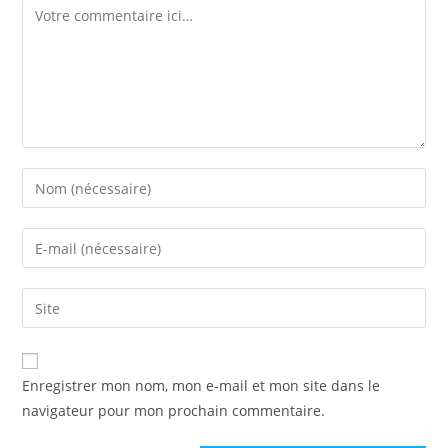
Comment
Enter
your
name
Enter
or
your
username
email
Enter
to
address
your
comment
to
website
comment
URL
Enregistrer mon nom, mon e-mail et mon site dans le
(optional)
navigateur pour mon prochain commentaire.