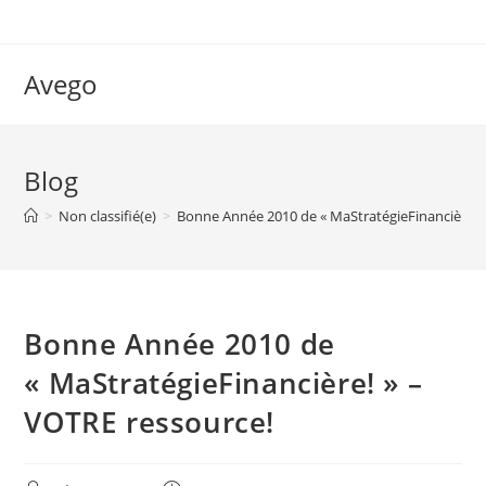
Skip
to
content
Avego
Blog
>
Non classifié(e)
>
Bonne Année 2010 de « MaStratégieFinancière! 
Bonne Année 2010 de
« MaStratégieFinancière! » –
VOTRE ressource!