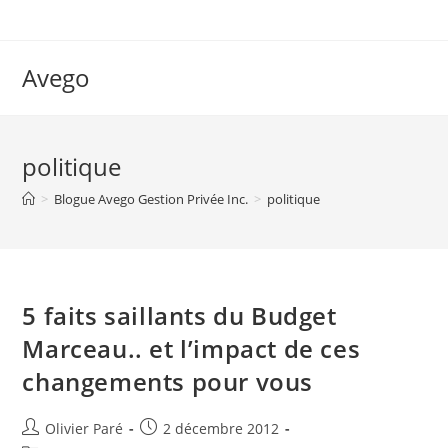
Skip
to
content
Avego
politique
>
Blogue Avego Gestion Privée Inc.
>
politique
5 faits saillants du Budget
Marceau.. et l’impact de ces
changements pour vous
Auteur/autrice
Post
Olivier Paré
2 décembre 2012