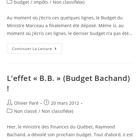
de
published:
Post
budget
/
impôts
/
Non classifié(e)
la
category:
publication :
Au moment où j’écris ces quelques lignes, le Budget du
Ministre Marceau a finalement été déposé. Même si, au
moment où j’écris ces lignes, le dernier budget n’a pas été…
5
Continuer La Lecture
Faits
Saillants
Du
Budget
Marceau..
Et
L’effet « B.B. » (Budget Bachand)
L’impact
De
!
Ces
Changements
Pour
Vous
Auteur/autrice
Post
Olivier Paré
20 mars 2012
de
published:
Post
Non classé
/
Non classifié(e)
la
category:
publication :
Hier, le ministre des Finances du Québec, Raymond
Bachand, a dévoilé son prochain budget. Tout d'abord, il est