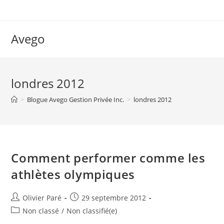
Skip
to
content
Avego
londres 2012
>
Blogue Avego Gestion Privée Inc.
>
londres 2012
Comment performer comme les
athlètes olympiques
Auteur/autrice
Post
Olivier Paré
29 septembre 2012
de
published:
Post
Non classé
/
Non classifié(e)
la
category: