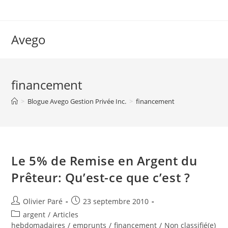
Skip
to
content
Avego
financement
>
Blogue Avego Gestion Privée Inc.
>
financement
Le 5% de Remise en Argent du
Prêteur: Qu’est-ce que c’est ?
Auteur/autrice
Post
Olivier Paré
23 septembre 2010
de
published:
Post
argent
/
Articles
la
category:
hebdomadaires
/
emprunts
/
financement
/
Non classifié(e)