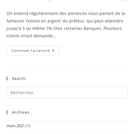
publication :
On entend régulièrement des annonces nous parlant de la
fameuse 'remise en argent' du prêteur, qui peut atteindre
jusqu'à 5 ou même 7% chez certaines Banques. Plusieurs
clients m'ont demandé…
Le
Continuer La Lecture
5%
De
Remise
En
Argent
Du
Search
Prêteur:
Qu’est-
Ce
Que
C’est
?
Archives
mars 2021
(1)