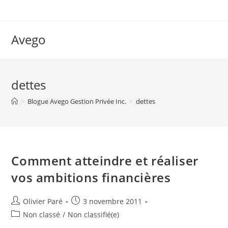
Skip
to
content
Avego
dettes
>
Blogue Avego Gestion Privée Inc.
>
dettes
Comment atteindre et réaliser
vos ambitions financières
Auteur/autrice
Post
Olivier Paré
3 novembre 2011
de
published:
Post
Non classé
/
Non classifié(e)
la
category: