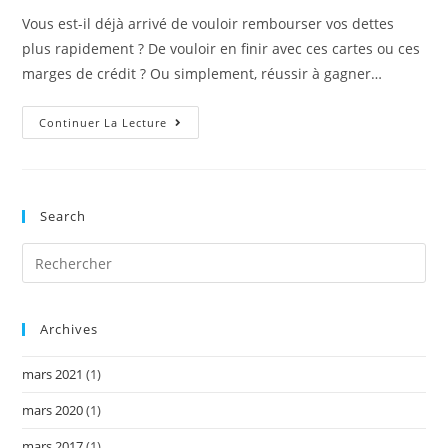
publication :
Vous est-il déjà arrivé de vouloir rembourser vos dettes
plus rapidement ? De vouloir en finir avec ces cartes ou ces
marges de crédit ? Ou simplement, réussir à gagner…
Comment
Continuer La Lecture
Atteindre
Et
Réaliser
Vos
Ambitions
Financières
Search
Archives
mars 2021
(1)
mars 2020
(1)
mars 2017
(1)