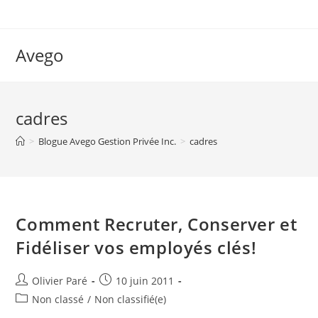
Skip
to
content
Avego
cadres
>
Blogue Avego Gestion Privée Inc.
>
cadres
Comment Recruter, Conserver et
Fidéliser vos employés clés!
Auteur/autrice
Post
Olivier Paré
10 juin 2011
de
published:
Post
Non classé
/
Non classifié(e)
la
category: