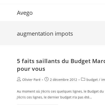
Skip
to
Avego
content
augmentation impots
5 faits saillants du Budget Ma
pour vous
Auteur/autrice
Post
Post
Olivier Paré
2 décembre 2012
budget
/
im
de
published:
category:
la
Au moment où j’écris ces quelques lignes, le Budget d
publication :
j’écris ces lignes, le dernier budget n’a pas été…