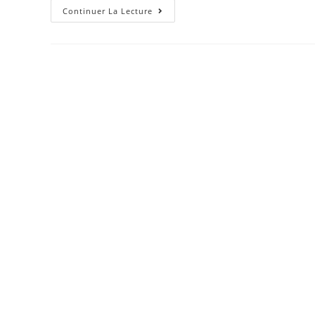
5
Continuer La Lecture
Faits
Saillants
Du
Budget
Marceau..
Et
L’impact
De
Ces
Changements
Pour
Vous