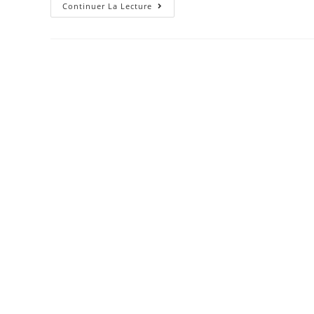
Première
Continuer La Lecture
Baisse
Mensuelle
Pour
Le
TSX
Depuis
Février
2009