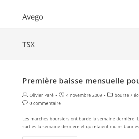
Skip
to
Avego
content
TSX
Première baisse mensuelle pou
Auteur/autrice
Post
Post
Olivier Paré
4 novembre 2009
bourse
/
éc
de
published:
category:
Post
0 commentaire
la
comments:
publication :
Les marchés boursiers ont bardé la semaine dernière! Le
sorties la semaine dernière et qui étaient moins bonn