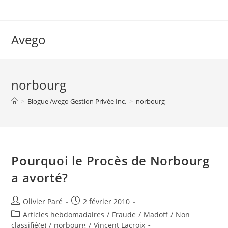
Skip
to
content
Avego
norbourg
>
Blogue Avego Gestion Privée Inc.
>
norbourg
Pourquoi le Procès de Norbourg
a avorté?
Auteur/autrice
Post
Olivier Paré
2 février 2010
de
published:
Post
Articles hebdomadaires
/
Fraude
/
Madoff
/
Non
la
category:
classifié(e)
/
norbourg
/
Vincent Lacroix