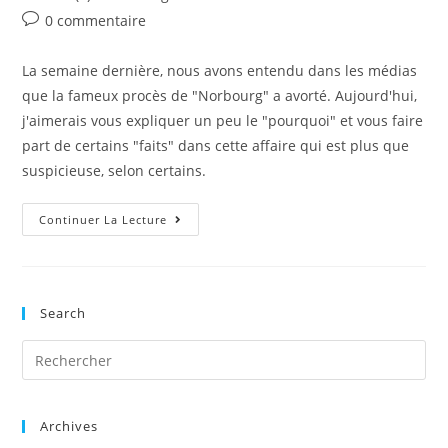
publication :
Post
0 commentaire
comments:
La semaine dernière, nous avons entendu dans les médias
que la fameux procès de "Norbourg" a avorté. Aujourd'hui,
j'aimerais vous expliquer un peu le "pourquoi" et vous faire
part de certains "faits" dans cette affaire qui est plus que
suspicieuse, selon certains.
Pourquoi
Continuer La Lecture
Le
Procès
De
Norbourg
A
Avorté?
Search
Archives